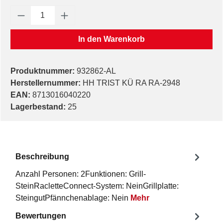
Produkt Anzahl: Gib den gewünschten Wert e
In den Warenkorb
Produktnummer:
932862-AL
Herstellernummer:
HH TRIST KÜ RA RA-2948
EAN:
8713016040220
Lagerbestand:
25
Beschreibung
Anzahl Personen: 2Funktionen: Grill-
SteinRacletteConnect-System: NeinGrillplatte:
SteingutPfännchenablage: Nein
Mehr
Bewertungen