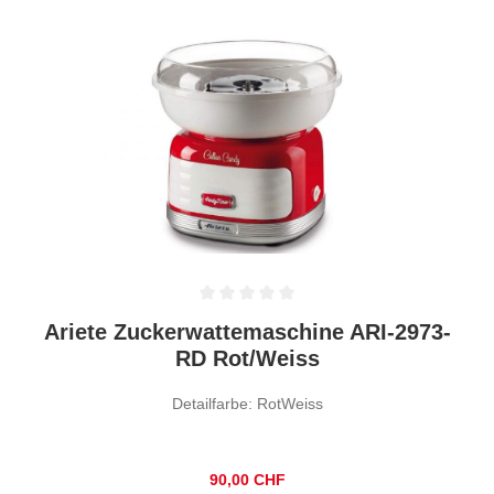
Durchschnittliche Bewertung von 0 von 5 Sternen
Ariete Zuckerwattemaschine ARI-2973-
RD Rot/Weiss
Detailfarbe: RotWeiss
Regulärer Preis:
90,00 CHF