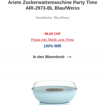
Ariete Zuckerwattemaschine Party Time
ARI-2973-BL Blau/Weiss
Detailfarbe: BlauWeiss
Regulärer Preis:
98,00 CHF
Preise inkl. MwSt. zzgl. Porto
100% WIR
In den Warenkorb