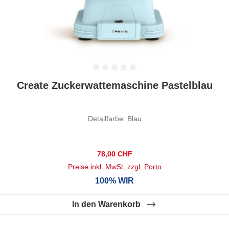
Durchschnittliche Bewertung von 0 von 5 Sternen
Create Zuckerwattemaschine Pastelblau
Detailfarbe: Blau
Regulärer Preis:
78,00 CHF
Preise inkl. MwSt. zzgl. Porto
100% WIR
In den Warenkorb