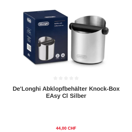
Durchschnittliche Bewertung von 0 von 5 Sternen
De'Longhi Abklopfbehälter Knock-Box
EAsy Cl Silber
Regulärer Preis:
44,00 CHF