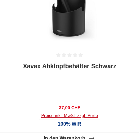
Durchschnittliche Bewertung von 0 von 5 Sternen
Xavax Abklopfbehälter Schwarz
Regulärer Preis:
37,00 CHF
Preise inkl. MwSt. zzgl. Porto
100% WIR
In den Warenkorb