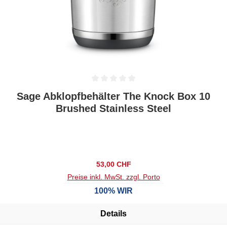
Durchschnittliche Bewertung von 0 von 5 Sternen
Sage Abklopfbehälter The Knock Box 10
Brushed Stainless Steel
Regulärer Preis:
53,00 CHF
Preise inkl. MwSt. zzgl. Porto
100% WIR
Details