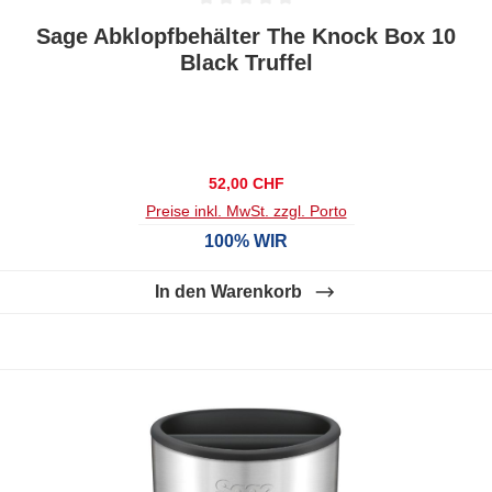
Durchschnittliche Bewertung von 0 von 5 Sternen
Sage Abklopfbehälter The Knock Box 10
Black Truffel
Regulärer Preis:
52,00 CHF
Preise inkl. MwSt. zzgl. Porto
100% WIR
In den Warenkorb