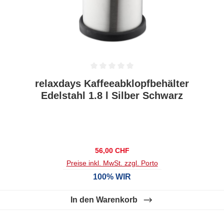
Durchschnittliche Bewertung von 0 von 5 Sternen
relaxdays Kaffeeabklopfbehälter
Edelstahl 1.8 l Silber Schwarz
Regulärer Preis:
56,00 CHF
Preise inkl. MwSt. zzgl. Porto
100% WIR
In den Warenkorb