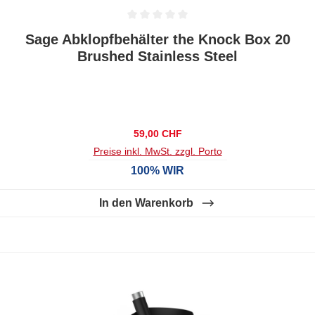
Durchschnittliche Bewertung von 0 von 5 Sternen
Sage Abklopfbehälter the Knock Box 20
Brushed Stainless Steel
Regulärer Preis:
59,00 CHF
Preise inkl. MwSt. zzgl. Porto
100% WIR
In den Warenkorb