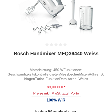
Durchschnittliche Bewertung von 0 von 5 Sternen
Bosch Handmixer MFQ36440 Weiss
Motorleistung: 450 WFunktionen:
GeschwindigkeitskontrolleKnetenMessbecherMixenRührenSc
hlagenTurbo-FunktionDetailfarbe: Weiss
89,00 CHF*
Preise inkl. MwSt. zzgl. Porto
100% WIR
In den Warenkorb