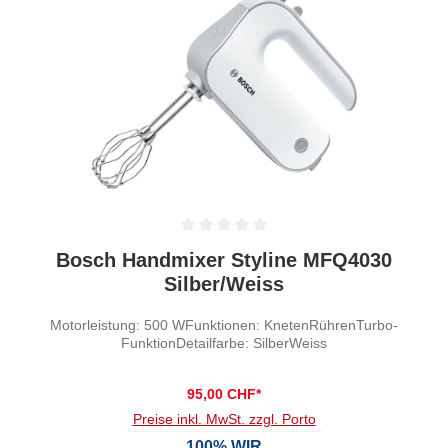
Durchschnittliche Bewertung von 0 von 5 Sternen
Bosch Handmixer Styline MFQ4030
Silber/Weiss
Motorleistung: 500 WFunktionen: KnetenRührenTurbo-
FunktionDetailfarbe: SilberWeiss
95,00 CHF*
Preise inkl. MwSt. zzgl. Porto
100% WIR