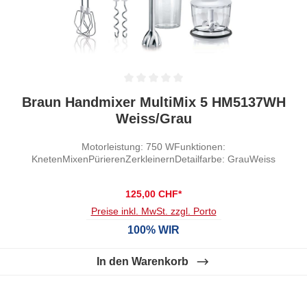
Durchschnittliche Bewertung von 0 von 5 Sternen
Braun Handmixer MultiMix 5 HM5137WH
Weiss/Grau
Motorleistung: 750 WFunktionen:
KnetenMixenPürierenZerkleinernDetailfarbe: GrauWeiss
125,00 CHF*
Preise inkl. MwSt. zzgl. Porto
100% WIR
In den Warenkorb