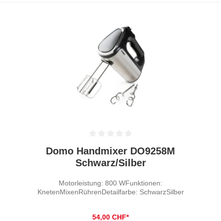
Durchschnittliche Bewertung von 0 von 5 Sternen
Domo Handmixer DO9258M
Schwarz/Silber
Motorleistung: 800 WFunktionen:
KnetenMixenRührenDetailfarbe: SchwarzSilber
54,00 CHF*