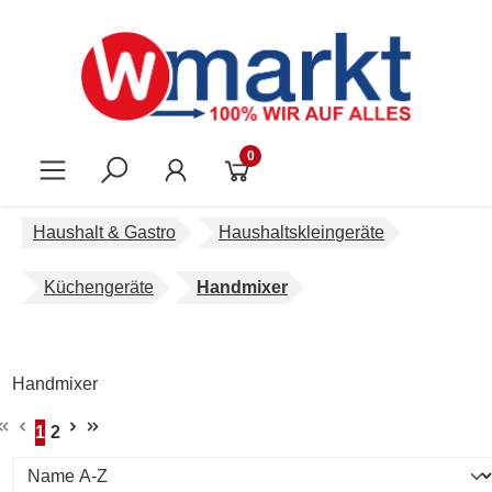
Zum Hauptinhalt springen
0
Haushalt & Gastro
Haushaltskleingeräte
Küchengeräte
Handmixer
Handmixer
1
2
Seite
Seite