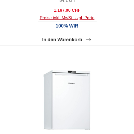
54.1 cm
Regulärer Preis:
1.167,00 CHF
Preise inkl. MwSt. zzgl. Porto
100% WIR
In den Warenkorb