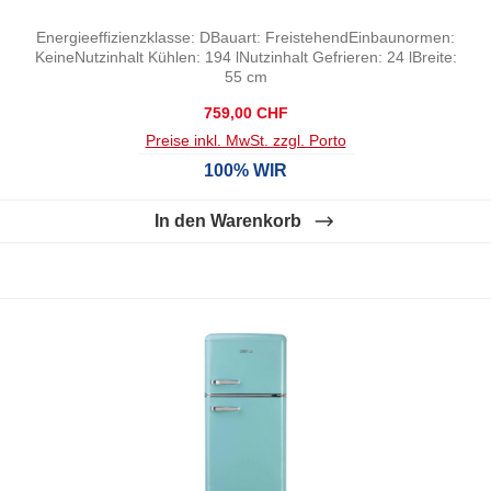
Energieeffizienzklasse: DBauart: FreistehendEinbaunormen:
KeineNutzinhalt Kühlen: 194 lNutzinhalt Gefrieren: 24 lBreite:
55 cm
Regulärer Preis:
759,00 CHF
Preise inkl. MwSt. zzgl. Porto
100% WIR
In den Warenkorb