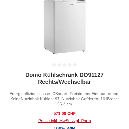
Durchschnittliche Bewertung von 0 von 5 Sternen
Domo Kühlschrank DO91127
Rechts/Wechselbar
Energieeffizienzklasse: CBauart: FreistehendEinbaunormen:
KeineNutzinhalt Kühlen: 97 lNutzinhalt Gefrieren: 16 lBreite:
55.3 cm
Regulärer Preis:
571,00 CHF
Preise inkl. MwSt. zzgl. Porto
100% WIR