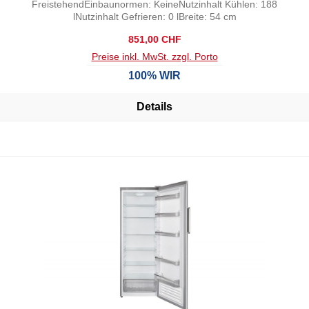
FreistehendEinbaunormen: KeineNutzinhalt Kühlen: 188
lNutzinhalt Gefrieren: 0 lBreite: 54 cm
Regulärer Preis:
851,00 CHF
Preise inkl. MwSt. zzgl. Porto
100% WIR
Details