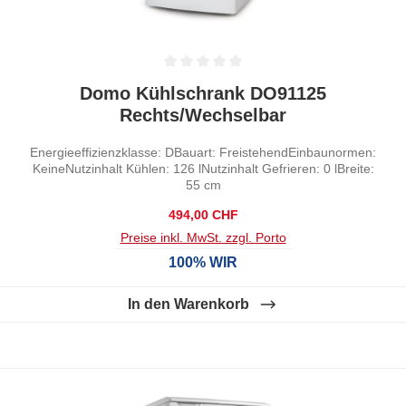
Durchschnittliche Bewertung von 0 von 5 Sternen
Domo Kühlschrank DO91125
Rechts/Wechselbar
Energieeffizienzklasse: DBauart: FreistehendEinbaunormen:
KeineNutzinhalt Kühlen: 126 lNutzinhalt Gefrieren: 0 lBreite:
55 cm
Regulärer Preis:
494,00 CHF
Preise inkl. MwSt. zzgl. Porto
100% WIR
In den Warenkorb