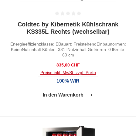
Durchschnittliche Bewertung von 0 von 5 Sternen
Coldtec by Kibernetik Kühlschrank
KS335L Rechts (wechselbar)
Energieeffizienzklasse: EBauart: FreistehendEinbaunormen:
KeineNutzinhalt Kühlen: 331 lNutzinhalt Gefrieren: 0 lBreite:
60 cm
Regulärer Preis:
835,00 CHF
Preise inkl. MwSt. zzgl. Porto
100% WIR
In den Warenkorb