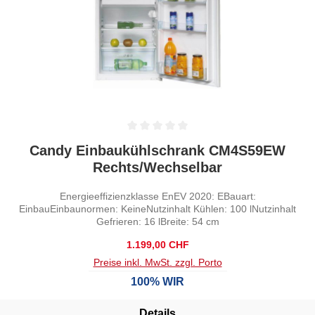
Durchschnittliche Bewertung von 0 von 5 Sternen
Candy Einbaukühlschrank CM4S59EW
Rechts/Wechselbar
Energieeffizienzklasse EnEV 2020: EBauart:
EinbauEinbaunormen: KeineNutzinhalt Kühlen: 100 lNutzinhalt
Gefrieren: 16 lBreite: 54 cm
Regulärer Preis:
1.199,00 CHF
Preise inkl. MwSt. zzgl. Porto
100% WIR
Details