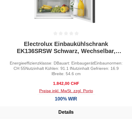
Durchschnittliche Bewertung von 0 von 5 Sternen
Electrolux Einbaukühlschrank
EK136SRSW Schwarz, Wechselbar,
Rechts
Energieeffizienzklasse: DBauart: EinbaugerätEinbaunormen:
CH 55Nutzinhalt Kühlen: 91.1 lNutzinhalt Gefrieren: 16.9
lBreite: 54.6 cm
Regulärer Preis:
1.842,00 CHF
Preise inkl. MwSt. zzgl. Porto
100% WIR
Details