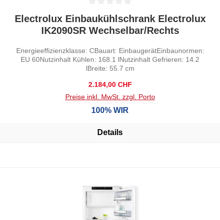
Durchschnittliche Bewertung von 0 von 5 Sternen
Electrolux Einbaukühlschrank Electrolux
IK2090SR Wechselbar/Rechts
Energieeffizienzklasse: CBauart: EinbaugerätEinbaunormen:
EU 60Nutzinhalt Kühlen: 168.1 lNutzinhalt Gefrieren: 14.2
lBreite: 55.7 cm
Regulärer Preis:
2.184,00 CHF
Preise inkl. MwSt. zzgl. Porto
100% WIR
Details