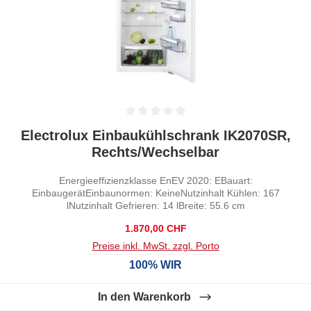
Durchschnittliche Bewertung von 0 von 5 Sternen
Electrolux Einbaukühlschrank IK2070SR,
Rechts/Wechselbar
Energieeffizienzklasse EnEV 2020: EBauart:
EinbaugerätEinbaunormen: KeineNutzinhalt Kühlen: 167
lNutzinhalt Gefrieren: 14 lBreite: 55.6 cm
Regulärer Preis:
1.870,00 CHF
Preise inkl. MwSt. zzgl. Porto
100% WIR
In den Warenkorb