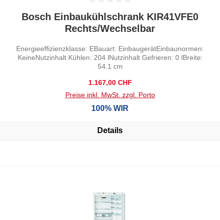
Durchschnittliche Bewertung von 0 von 5 Sternen
Bosch Einbaukühlschrank KIR41VFE0
Rechts/Wechselbar
Energieeffizienzklasse: EBauart: EinbaugerätEinbaunormen:
KeineNutzinhalt Kühlen: 204 lNutzinhalt Gefrieren: 0 lBreite:
54.1 cm
Regulärer Preis:
1.167,00 CHF
Preise inkl. MwSt. zzgl. Porto
100% WIR
Details