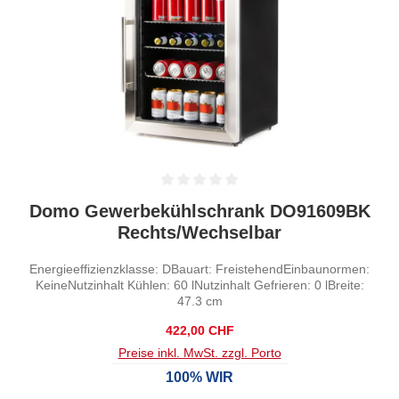
Durchschnittliche Bewertung von 0 von 5 Sternen
Domo Gewerbekühlschrank DO91609BK
Rechts/Wechselbar
Energieeffizienzklasse: DBauart: FreistehendEinbaunormen:
KeineNutzinhalt Kühlen: 60 lNutzinhalt Gefrieren: 0 lBreite:
47.3 cm
Regulärer Preis:
422,00 CHF
Preise inkl. MwSt. zzgl. Porto
100% WIR