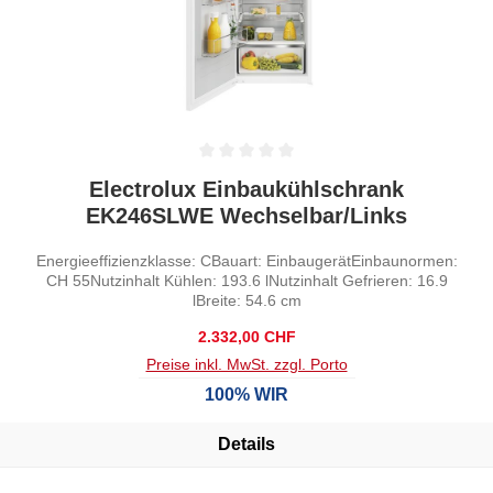
Durchschnittliche Bewertung von 0 von 5 Sternen
Electrolux Einbaukühlschrank
EK246SLWE Wechselbar/Links
Energieeffizienzklasse: CBauart: EinbaugerätEinbaunormen:
CH 55Nutzinhalt Kühlen: 193.6 lNutzinhalt Gefrieren: 16.9
lBreite: 54.6 cm
Regulärer Preis:
2.332,00 CHF
Preise inkl. MwSt. zzgl. Porto
100% WIR
Details