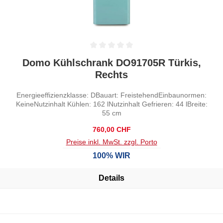
Durchschnittliche Bewertung von 0 von 5 Sternen
Domo Kühlschrank DO91705R Türkis,
Rechts
Energieeffizienzklasse: DBauart: FreistehendEinbaunormen:
KeineNutzinhalt Kühlen: 162 lNutzinhalt Gefrieren: 44 lBreite:
55 cm
Regulärer Preis:
760,00 CHF
Preise inkl. MwSt. zzgl. Porto
100% WIR
Details