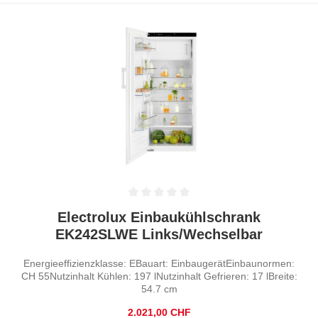
Durchschnittliche Bewertung von 0 von 5 Sternen
Electrolux Einbaukühlschrank
EK242SLWE Links/Wechselbar
Energieeffizienzklasse: EBauart: EinbaugerätEinbaunormen:
CH 55Nutzinhalt Kühlen: 197 lNutzinhalt Gefrieren: 17 lBreite:
54.7 cm
Regulärer Preis:
2.021,00 CHF