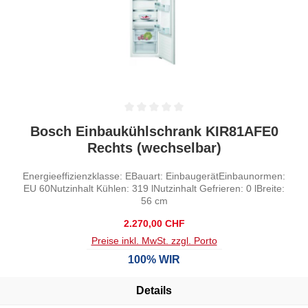
Durchschnittliche Bewertung von 0 von 5 Sternen
Bosch Einbaukühlschrank KIR81AFE0
Rechts (wechselbar)
Energieeffizienzklasse: EBauart: EinbaugerätEinbaunormen:
EU 60Nutzinhalt Kühlen: 319 lNutzinhalt Gefrieren: 0 lBreite:
56 cm
Regulärer Preis:
2.270,00 CHF
Preise inkl. MwSt. zzgl. Porto
100% WIR
Details