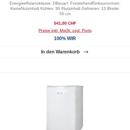
Energieeffizienzklasse: DBauart: FreistehendEinbaunormen:
KeineNutzinhalt Kühlen: 95 lNutzinhalt Gefrieren: 13 lBreite:
55 cm
Regulärer Preis:
541,00 CHF
Preise inkl. MwSt. zzgl. Porto
100% WIR
In den Warenkorb