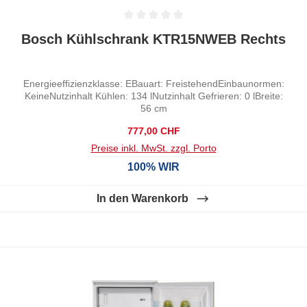
Durchschnittliche Bewertung von 0 von 5 Sternen
Bosch Kühlschrank KTR15NWEB Rechts
Energieeffizienzklasse: EBauart: FreistehendEinbaunormen:
KeineNutzinhalt Kühlen: 134 lNutzinhalt Gefrieren: 0 lBreite:
56 cm
Regulärer Preis:
777,00 CHF
Preise inkl. MwSt. zzgl. Porto
100% WIR
In den Warenkorb