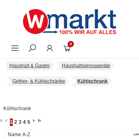
Zum Hauptinhalt springen
0
Haushalt & Gastro
Haushaltsgrossgeräte
Gefrier- & Kühlschränke
Kühlschrank
Kühlschrank
1
2
3
4
5
Seite
Seite
Seite
Seite
Seite