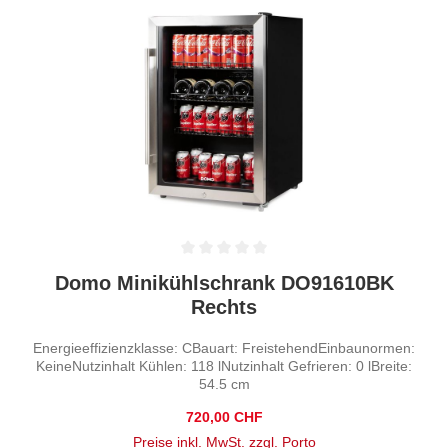
Durchschnittliche Bewertung von 0 von 5 Sternen
Domo Minikühlschrank DO91610BK
Rechts
Energieeffizienzklasse: CBauart: FreistehendEinbaunormen:
KeineNutzinhalt Kühlen: 118 lNutzinhalt Gefrieren: 0 lBreite:
54.5 cm
Regulärer Preis:
720,00 CHF
Preise inkl. MwSt. zzgl. Porto