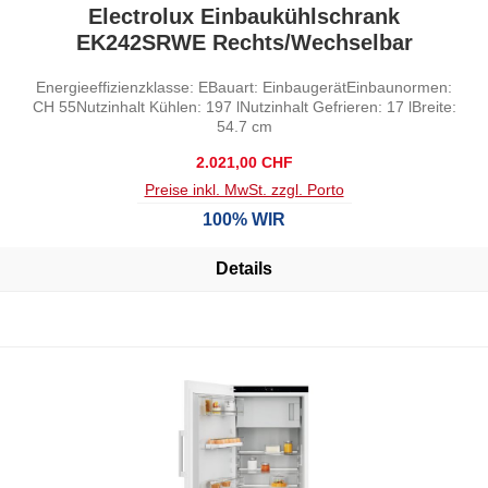
Durchschnittliche Bewertung von 0 von 5 Sternen
Electrolux Einbaukühlschrank
EK242SRWE Rechts/Wechselbar
Energieeffizienzklasse: EBauart: EinbaugerätEinbaunormen:
CH 55Nutzinhalt Kühlen: 197 lNutzinhalt Gefrieren: 17 lBreite:
54.7 cm
Regulärer Preis:
2.021,00 CHF
Preise inkl. MwSt. zzgl. Porto
100% WIR
Details