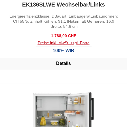
EK136SLWE Wechselbar/Links
Energieeffizienzklasse: DBauart: EinbaugerätEinbaunormen:
CH 55Nutzinhalt Kühlen: 91.1 lNutzinhalt Gefrieren: 16.9
lBreite: 54.6 cm
Regulärer Preis:
1.788,00 CHF
Preise inkl. MwSt. zzgl. Porto
100% WIR
Details