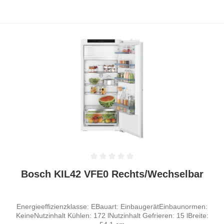
Durchschnittliche Bewertung von 0 von 5 Sternen
Bosch KIL42 VFE0 Rechts/Wechselbar
Energieeffizienzklasse: EBauart: EinbaugerätEinbaunormen:
KeineNutzinhalt Kühlen: 172 lNutzinhalt Gefrieren: 15 lBreite: