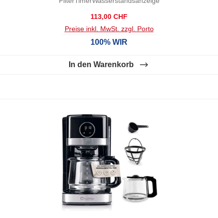
FilterTimerWasserstandsanzeige
Regulärer Preis:
113,00 CHF
Preise inkl. MwSt. zzgl. Porto
100% WIR
In den Warenkorb