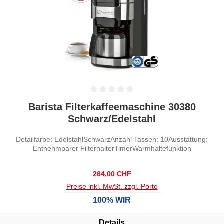
Durchschnittliche Bewertung von 0 von 5 Sternen
Barista Filterkaffeemaschine 30380
Schwarz/Edelstahl
Detailfarbe: EdelstahlSchwarzAnzahl Tassen: 10Ausstattung:
Entnehmbarer FilterhalterTimerWarmhaltefunktion
Regulärer Preis:
264,00 CHF
Preise inkl. MwSt. zzgl. Porto
100% WIR
Details