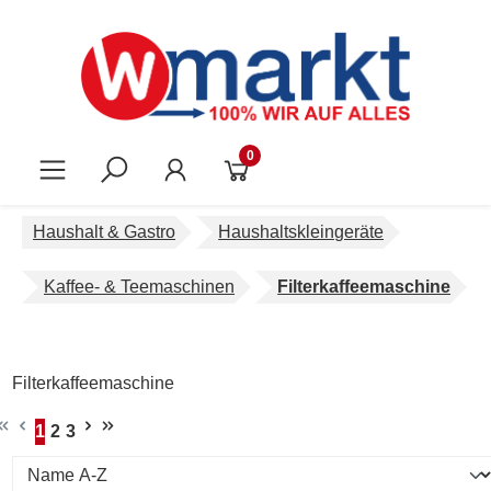
Zum Hauptinhalt springen
0
Haushalt & Gastro
Haushaltskleingeräte
Kaffee- & Teemaschinen
Filterkaffeemaschine
Filterkaffeemaschine
1
2
3
Seite
Seite
Seite