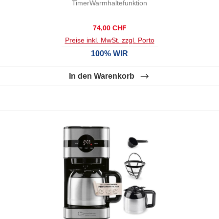
TimerWarmhaltefunktion
Regulärer Preis:
74,00 CHF
Preise inkl. MwSt. zzgl. Porto
100% WIR
In den Warenkorb