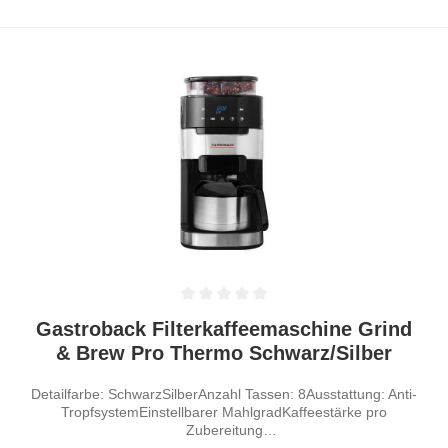
Durchschnittliche Bewertung von 0 von 5 Sternen
Gastroback Filterkaffeemaschine Grind
& Brew Pro Thermo Schwarz/Silber
Detailfarbe: SchwarzSilberAnzahl Tassen: 8Ausstattung: Anti-
TropfsystemEinstellbarer MahlgradKaffeestärke pro
Zubereitung
einstellbarMahlfunktionSchwenkfilterTimerWasserstandsanzei