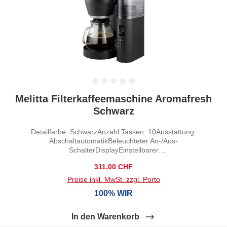
Durchschnittliche Bewertung von 0 von 5 Sternen
Melitta Filterkaffeemaschine Aromafresh
Schwarz
Detailfarbe: SchwarzAnzahl Tassen: 10Ausstattung:
AbschaltautomatikBeleuchteter An-/Aus-
SchalterDisplayEinstellbarer
MahlgradEntkalkungssystemHerausnehmbarer
Regulärer Preis:
311,00 CHF
FilterKabelaufwicklungKaffeestärke pro Zubereitung
einstellbarMahlfunktionSchwenkfilterTimerWarmhaltefunktion
Preise inkl. MwSt. zzgl. Porto
Wasserhärte einstellbarWasserstandsanzeige
100% WIR
In den Warenkorb