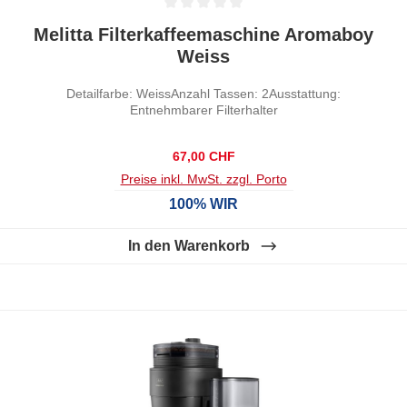
Durchschnittliche Bewertung von 0 von 5 Sternen
Melitta Filterkaffeemaschine Aromaboy
Weiss
Detailfarbe: WeissAnzahl Tassen: 2Ausstattung:
Entnehmbarer Filterhalter
Regulärer Preis:
67,00 CHF
Preise inkl. MwSt. zzgl. Porto
100% WIR
In den Warenkorb