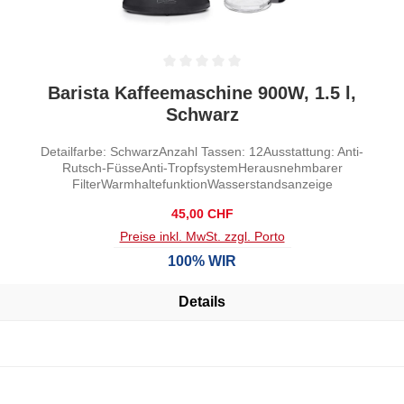
Durchschnittliche Bewertung von 0 von 5 Sternen
Barista Kaffeemaschine 900W, 1.5 l,
Schwarz
Detailfarbe: SchwarzAnzahl Tassen: 12Ausstattung: Anti-
Rutsch-FüsseAnti-TropfsystemHerausnehmbarer
FilterWarmhaltefunktionWasserstandsanzeige
Regulärer Preis:
45,00 CHF
Preise inkl. MwSt. zzgl. Porto
100% WIR
Details