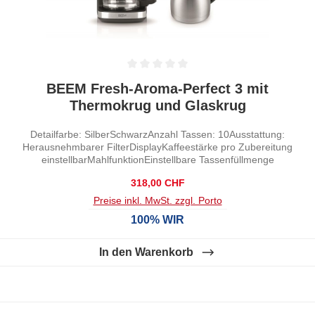
Durchschnittliche Bewertung von 0 von 5 Sternen
BEEM Fresh-Aroma-Perfect 3 mit
Thermokrug und Glaskrug
Detailfarbe: SilberSchwarzAnzahl Tassen: 10Ausstattung:
Herausnehmbarer FilterDisplayKaffeestärke pro Zubereitung
einstellbarMahlfunktionEinstellbare Tassenfüllmenge
Regulärer Preis:
318,00 CHF
Preise inkl. MwSt. zzgl. Porto
100% WIR
In den Warenkorb