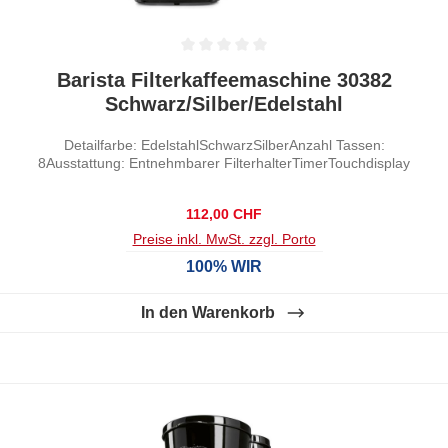
Durchschnittliche Bewertung von 0 von 5 Sternen
Barista Filterkaffeemaschine 30382
Schwarz/Silber/Edelstahl
Detailfarbe: EdelstahlSchwarzSilberAnzahl Tassen:
8Ausstattung: Entnehmbarer FilterhalterTimerTouchdisplay
Regulärer Preis:
112,00 CHF
Preise inkl. MwSt. zzgl. Porto
100% WIR
In den Warenkorb