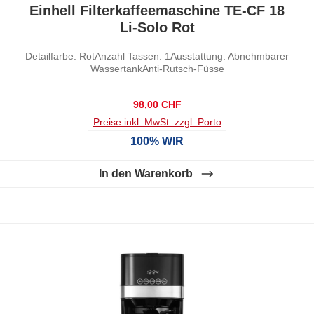
Durchschnittliche Bewertung von 0 von 5 Sternen
Einhell Filterkaffeemaschine TE-CF 18
Li-Solo Rot
Detailfarbe: RotAnzahl Tassen: 1Ausstattung: Abnehmbarer
WassertankAnti-Rutsch-Füsse
Regulärer Preis:
98,00 CHF
Preise inkl. MwSt. zzgl. Porto
100% WIR
In den Warenkorb