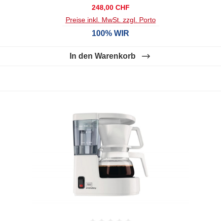
Regulärer Preis:
248,00 CHF
ge
Preise inkl. MwSt. zzgl. Porto
100% WIR
In den Warenkorb