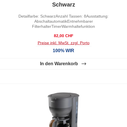
Schwarz
Detailfarbe: SchwarzAnzahl Tassen: 8Ausstattung:
AbschaltautomatikEntnehmbarer
FilterhalterTimerWarmhaltefunktion
Regulärer Preis:
82,00 CHF
Preise inkl. MwSt. zzgl. Porto
100% WIR
In den Warenkorb