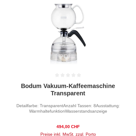
Durchschnittliche Bewertung von 0 von 5 Sternen
Bodum Vakuum-Kaffeemaschine
Transparent
Detailfarbe: TransparentAnzahl Tassen: 8Ausstattung:
WarmhaltefunktionWasserstandsanzeige
Regulärer Preis:
494,00 CHF
Preise inkl. MwSt. zzgl. Porto