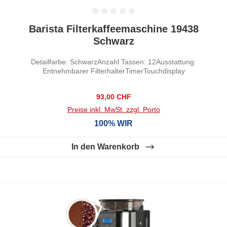
Durchschnittliche Bewertung von 0 von 5 Sternen
Barista Filterkaffeemaschine 19438
Schwarz
Detailfarbe: SchwarzAnzahl Tassen: 12Ausstattung:
Entnehmbarer FilterhalterTimerTouchdisplay
Regulärer Preis:
93,00 CHF
Preise inkl. MwSt. zzgl. Porto
100% WIR
In den Warenkorb