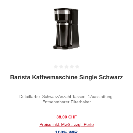
Durchschnittliche Bewertung von 0 von 5 Sternen
Barista Kaffeemaschine Single Schwarz
Detailfarbe: SchwarzAnzahl Tassen: 1Ausstattung:
Entnehmbarer Filterhalter
Regulärer Preis:
38,00 CHF
Preise inkl. MwSt. zzgl. Porto
100% WIR