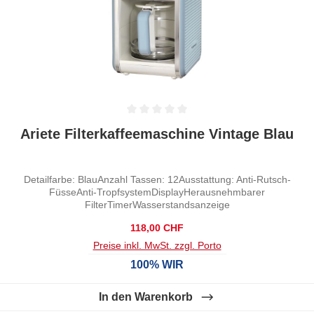
Durchschnittliche Bewertung von 0 von 5 Sternen
Ariete Filterkaffeemaschine Vintage Blau
Detailfarbe: BlauAnzahl Tassen: 12Ausstattung: Anti-Rutsch-
FüsseAnti-TropfsystemDisplayHerausnehmbarer
FilterTimerWasserstandsanzeige
Regulärer Preis:
118,00 CHF
Preise inkl. MwSt. zzgl. Porto
100% WIR
In den Warenkorb