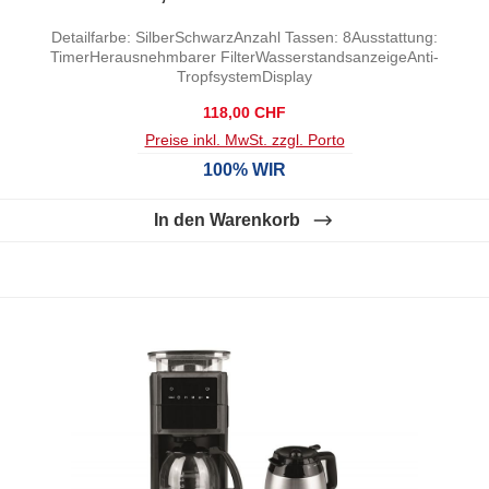
Detailfarbe: SilberSchwarzAnzahl Tassen: 8Ausstattung:
TimerHerausnehmbarer FilterWasserstandsanzeigeAnti-
TropfsystemDisplay
Regulärer Preis:
118,00 CHF
Preise inkl. MwSt. zzgl. Porto
100% WIR
In den Warenkorb