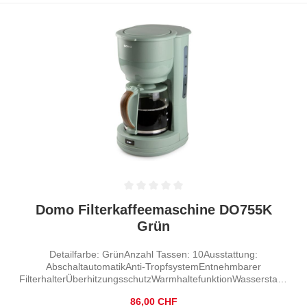
Durchschnittliche Bewertung von 0 von 5 Sternen
Domo Filterkaffeemaschine DO755K
Grün
Detailfarbe: GrünAnzahl Tassen: 10Ausstattung:
AbschaltautomatikAnti-TropfsystemEntnehmbarer
FilterhalterÜberhitzungsschutzWarmhaltefunktionWasserstand
sanzeige
Regulärer Preis:
86,00 CHF