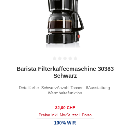
Durchschnittliche Bewertung von 0 von 5 Sternen
Barista Filterkaffeemaschine 30383
Schwarz
Detailfarbe: SchwarzAnzahl Tassen: 6Ausstattung:
Warmhaltefunktion
Regulärer Preis:
32,00 CHF
Preise inkl. MwSt. zzgl. Porto
100% WIR