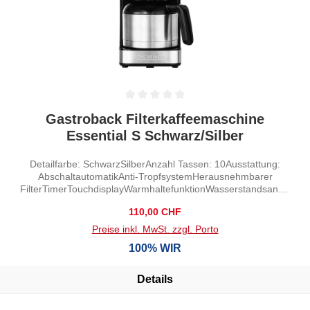
Durchschnittliche Bewertung von 0 von 5 Sternen
Gastroback Filterkaffeemaschine
Essential S Schwarz/Silber
Detailfarbe: SchwarzSilberAnzahl Tassen: 10Ausstattung:
AbschaltautomatikAnti-TropfsystemHerausnehmbarer
FilterTimerTouchdisplayWarmhaltefunktionWasserstandsanzei
ge
Regulärer Preis:
110,00 CHF
Preise inkl. MwSt. zzgl. Porto
100% WIR
Details