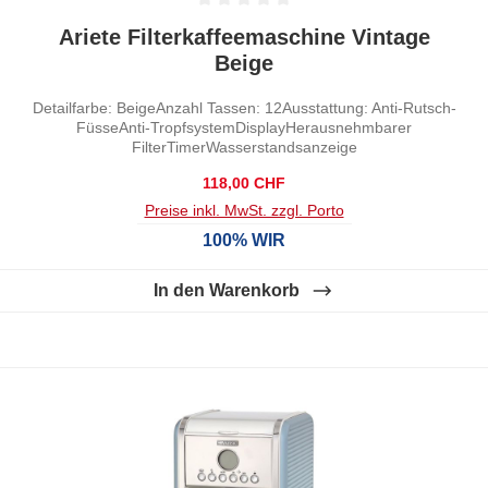
Durchschnittliche Bewertung von 0 von 5 Sternen
Ariete Filterkaffeemaschine Vintage
Beige
Detailfarbe: BeigeAnzahl Tassen: 12Ausstattung: Anti-Rutsch-
FüsseAnti-TropfsystemDisplayHerausnehmbarer
FilterTimerWasserstandsanzeige
Regulärer Preis:
118,00 CHF
Preise inkl. MwSt. zzgl. Porto
100% WIR
In den Warenkorb