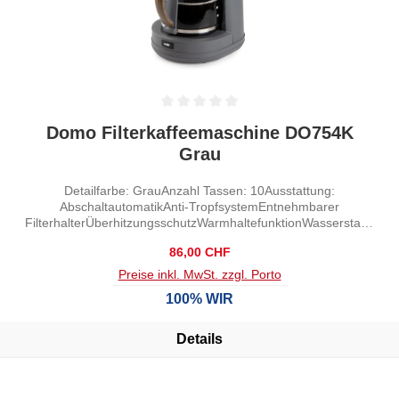
Durchschnittliche Bewertung von 0 von 5 Sternen
Domo Filterkaffeemaschine DO754K
Grau
Detailfarbe: GrauAnzahl Tassen: 10Ausstattung:
AbschaltautomatikAnti-TropfsystemEntnehmbarer
FilterhalterÜberhitzungsschutzWarmhaltefunktionWasserstand
sanzeige
Regulärer Preis:
86,00 CHF
Preise inkl. MwSt. zzgl. Porto
100% WIR
Details