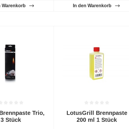
GHS02: EntzündbarEigenschaft:
n Warenkorb
In den Warenkorb
Flüssig
tliche Bewertung von 0 von 5 Sternen
Durchschnittliche Bewertung von
Brennpaste Trio,
LotusGrill Brennpaste
3 Stück
200 ml 1 Stück