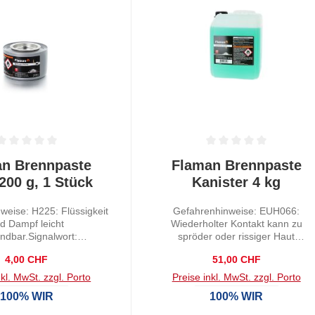
tliche Bewertung von 0 von 5 Sternen
Durchschnittliche Bewertung von
n Brennpaste
Flaman Brennpaste
200 g, 1 Stück
Kanister 4 kg
weise: H225: Flüssigkeit
Gefahrenhinweise: EUH066:
d Dampf leicht
Wiederholter Kontakt kann zu
ndbar.Signalwort:
spröder oder rissiger Haut
nnzeichnungselement:
führen.H225: Flüssigkeit und Damp
Regulärer Preis:
Regulärer Preis:
4,00 CHF
51,00 CHF
tzündbarEigenschaft:
leicht entzündbar.H319: Verursacht
Pastös
schwere Augenreizung.H336: Kann
nkl. MwSt. zzgl. Porto
Preise inkl. MwSt. zzgl. Porto
Schläfrigkeit und Benommenheit
100% WIR
100% WIR
verursachen.Signalwort:
GefahrKennzeichnungselement: