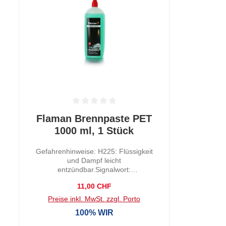
 0 von 5 Sternen
Durchschnittliche Bewertung von 0 von 5 Sternen
Flaman Brennpaste PET
1000 ml, 1 Stück
Gefahrenhinweise: H225: Flüssigkeit
und Dampf leicht
entzündbar.Signalwort:
f
GefahrKennzeichnungselement:
Regulärer Preis:
11,00 CHF
GHS02: EntzündbarEigenschaft:
Pastös
Preise inkl. MwSt. zzgl. Porto
100% WIR