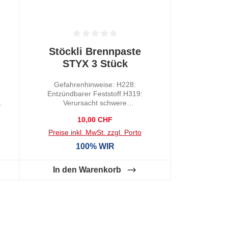
dem Haar):P241:
Explosionsgeschützte elektrische
Geräte/Lüftungsanlagen/
Beleuchtungsanlagen/…
verwenden.P370: Bei Brand:P242:
 0 von 5 Sternen
Durchschnittliche Bewertung von 0 von 5 Sternen
Stöckli Brennpaste
Nur funkenfreies Werkzeug
verwenden.P233: Behälter dicht
STYX 3 Stück
verschlossen
halten.Kennzeichnungselement:
Gefahrenhinweise: H228:
GHS02: EntzündbarGHS07:
Entzündbarer Feststoff.H319:
AchtungVerpackungseinheit: 1
Verursacht schwere
StückEigenschaft: Dünnflüssig
l
Augenreizung.Signalwort:
Regulärer Preis:
10,00 CHF
GefahrKennzeichnungselement:
GHS02: EntzündbarGHS07:
Preise inkl. MwSt. zzgl. Porto
AchtungEigenschaft: Gel
100% WIR
In den Warenkorb