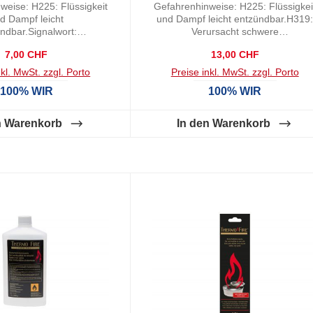
weise: H225: Flüssigkeit
Gefahrenhinweise: H225: Flüssigkei
d Dampf leicht
und Dampf leicht entzündbar.H319
ndbar.Signalwort:
Verursacht schwere
nnzeichnungselement:
Augenreizung.Signalwort:
Regulärer Preis:
Regulärer Preis:
7,00 CHF
13,00 CHF
tzündbarEigenschaft:
GefahrKennzeichnungselement:
Pastös
GHS02: EntzündbarGHS07:
nkl. MwSt. zzgl. Porto
Preise inkl. MwSt. zzgl. Porto
AchtungEigenschaft: Dünnflüssig
100% WIR
100% WIR
n Warenkorb
In den Warenkorb