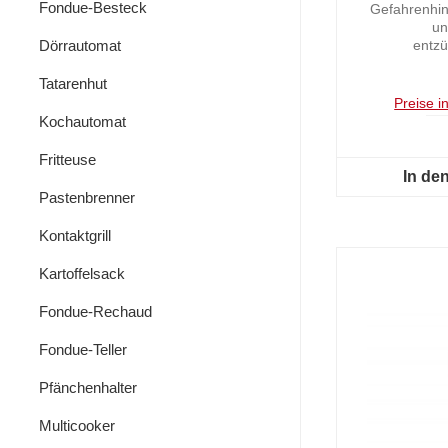
Fondue-Besteck
Gefahrenhin
un
Dörrautomat
entzü
GefahrKe
GHS02: En
Tatarenhut
Preise i
Kochautomat
Fritteuse
In de
Pastenbrenner
Kontaktgrill
Kartoffelsack
Fondue-Rechaud
Fondue-Teller
Pfänchenhalter
Multicooker