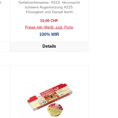
t
Gefahrenhinweise: H319: Verursacht
:
schwere Augenreizung.H225:
Flüssigkeit und Dampf leicht
entzündbar.Sicherheitshinweise:
Regulärer Preis:
15,00 CHF
P337: Bei anhaltender Augenreizung:
Besondere Behandlung (siehe
Preise inkl. MwSt. zzgl. Porto
Sicherheitsdatenblatt oder
100% WIR
Kennzeichnungsetikett).P210: Von
Hitzeheissen
OberflächenFunkenoffenen
Details
Flammen sowie anderen
Zündquellenarten fernhalten. Nicht
rauchen.P305: BEI KONTAKT MIT
DEN AUGEN:P280:
Schutzhandschuhe/Schutzkleidung/A
ugenschutz/Gesichtsschutz
tragen.P338: Eventuell vorhandene
Kontaktlinsen nach Möglichkeit
entfernen. Weiter ausspülen.P240:
Behälter und zu befüllende Anlage
erden.P403: An einem gut belüfteten
Ort aufbewahren.P243:
Massnahmen gegen elektrostatische
Entladungen treffen.P303: BEI
BERÜHRUNG MIT DER HAUT (oder