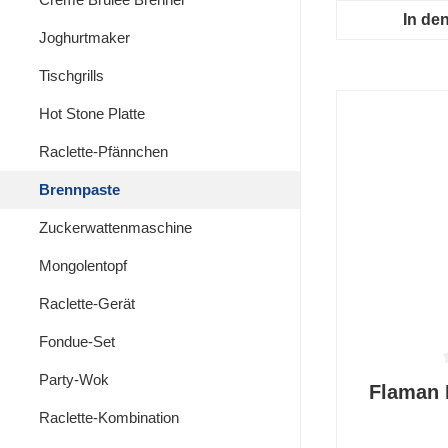
In de
Joghurtmaker
Tischgrills
Hot Stone Platte
Raclette-Pfännchen
Brennpaste
Zuckerwattenmaschine
Mongolentopf
Raclette-Gerät
Fondue-Set
Party-Wok
Durchschnit
Flaman 
Raclette-Kombination