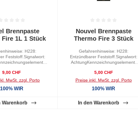
tliche Bewertung von 0 von 5 Sternen
Durchschnittliche Bewertung von
el Brennpaste
Nouvel Brennpaste
Fire 1L 1 Stück
Thermo Fire 3 Stück
enhinweise: H228:
Gefahrenhinweise: H228:
r Feststoff.Signalwort:
Entzündbarer Feststoff.Signalwort:
nnzeichnungselement:
AchtungKennzeichnungselement:
ündbarEigenschaft: Gel
GHS02: EntzündbarEigenschaft: Ge
Regulärer Preis:
Regulärer Preis:
9,00 CHF
5,00 CHF
nkl. MwSt. zzgl. Porto
Preise inkl. MwSt. zzgl. Porto
100% WIR
100% WIR
n Warenkorb
In den Warenkorb