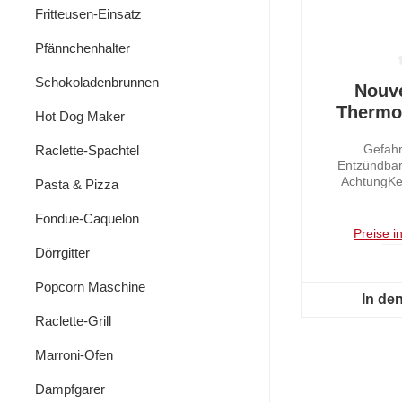
Fritteusen-Einsatz
Pfännchenhalter
Durchschnit
Schokoladenbrunnen
Nouv
Thermo 
Hot Dog Maker
Gefahr
Raclette-Spachtel
Entzündbare
AchtungKe
Pasta & Pizza
GHS02: Entz
Fondue-Caquelon
Preise i
Dörrgitter
Popcorn Maschine
In de
Raclette-Grill
Marroni-Ofen
Dampfgarer