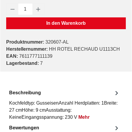
Produkt Anzahl: Gib den gewünschten Wert e
In den Warenkorb
Produktnummer:
320607-AL
Herstellernummer:
HH ROTEL RECHAUD U1113CH
EAN:
7611777111139
Lagerbestand:
7
Beschreibung
Kochfeldtyp: GusseisenAnzahl Herdplatten: 1Breite:
27 cmHöhe: 9 cmAusstattung:
KeineEingangsspannung: 230 V
Mehr
Bewertungen