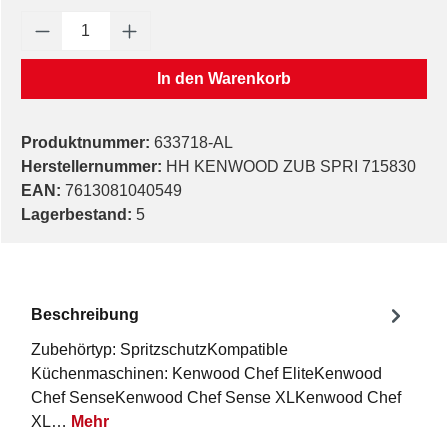
Produkt Anzahl: Gib den gewünschten Wert e
In den Warenkorb
Produktnummer:
633718-AL
Herstellernummer:
HH KENWOOD ZUB SPRI 715830
EAN:
7613081040549
Lagerbestand:
5
Beschreibung
Zubehörtyp: SpritzschutzKompatible
Küchenmaschinen: Kenwood Chef EliteKenwood
Chef SenseKenwood Chef Sense XLKenwood Chef
XL…
Mehr