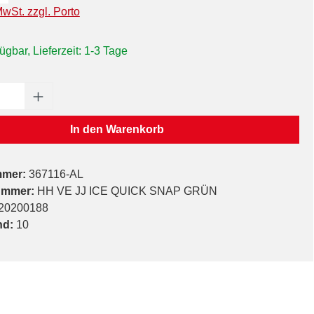
MwSt. zzgl. Porto
ügbar, Lieferzeit: 1-3 Tage
Anzahl: Gib den gewünschten Wert ein oder
In den Warenkorb
mmer:
367116-AL
ummer:
HH VE JJ ICE QUICK SNAP GRÜN
20200188
nd:
10