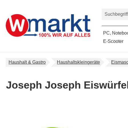
um Hauptinhalt springen
Zur Suche springen
PC, Noteboo
E-Scooter
Haushalt & Gastro
Haushaltskleingeräte
Eismas
Joseph Joseph Eiswürfe
Bildergalerie überspringen